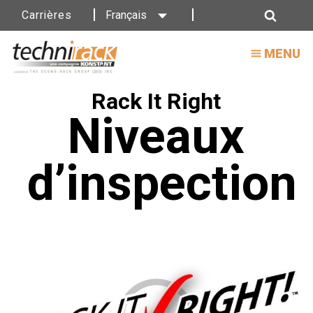
Carrières
Français
Inspection
Recherche
des
MENU
rayonnages
Rack It Right
Niveaux
d’inspection